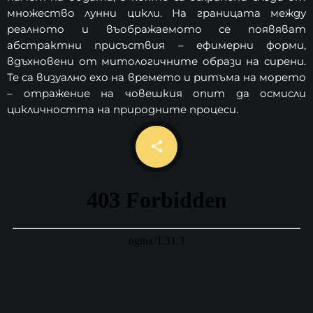
ценности върху фасадата на
today
АПРИЛ 29, 2025
множество лунни цикли. На границата между
Националната библиотека
реалното и въображаемото се появяват
MOST UPVOTED
абстрактни присъствия – ефимерни форми,
вдъхновени от митологичните образи на сирени.
today
АПРИЛ 18, 2022
Те са визуално ехо на времето и ритъма на морето
– отражение на човешкия опит да осмисли
цикличността на природните процеси.
email
share
13
LUNAR FESTIVAL OF LIGHTS
НОВИНИ
Тринадесет емблематични
столични сгради, паркове и