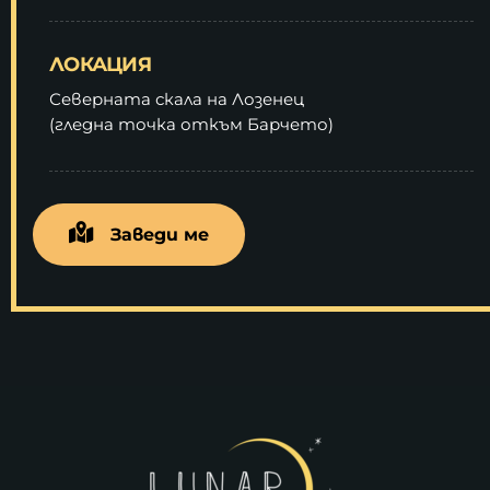
ЛОКАЦИЯ
Северната скала на Лозенец
(гледна точка откъм Барчето)
Заведи ме