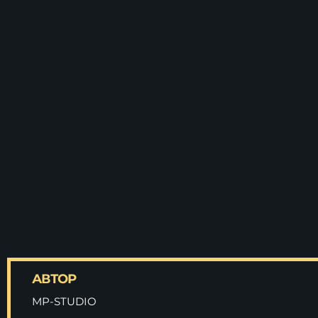
площади ще бъдат
преобразени по време LUNAR
АВТОР
MP-STUDIO