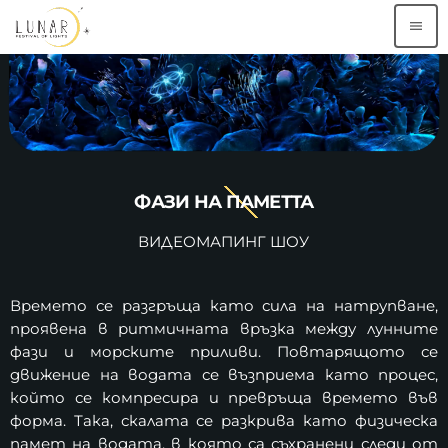
menu
TOP READING
Близо 6000 минути светлинно изкуство
предложи първото морско издание на
LUNAR
today
АВГУСТ 6, 2025
ФАЗИ НА ПАМЕТТА
Столична община осигурява
ВИДЕОМАПИНГ ШОУ
възможност за пешеходно придвижване
по маршрута на LUNAR
today
МАЙ 5, 2025
Времето се разгръща като сила на натрупване,
Мобилното приложение на LUNAR е вече
проявена в ритмичната връзка между лунните
тук!
фази и морските приливи. Повтарящото се
today
МАЙ 10, 2023
движение на водата се възприема като процес,
който се компресира и превръща времето във
Теодор Стойчев: Чрез скулптура от
форма. Така, скалата се разкрива като физическа
данни ще представим европейските
памет на водата, в която са съхранени следи от