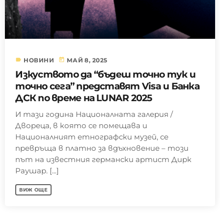
label
today
НОВИНИ
МАЙ 8, 2025
Изкуството да “бъдеш точно тук и
точно сега” представят Visa и Банка
ДСК по време на LUNAR 2025
И тази година Националната галерия /
Двореца, в която се помещава и
Националният етнографски музей, се
превръща в платно за вдъхновение – този
път на известния германски артист Дирк
Раушар. [...]
ВИЖ ОЩЕ