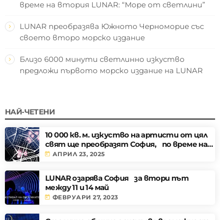
време на втория LUNAR: “Море от светлини”
LUNAR преобразява Южното Черноморие със
своето второ морско издание
Близо 6000 минути светлинно изкуство
предложи първото морско издание на LUNAR
НАЙ-ЧЕТЕНИ
10 000 кв. м. изкуство на артисти от цял
свят ще преобразят София, по време на
Фестивала на светлините LUNAR
today
АПРИЛ 23, 2025
LUNAR озарява София за втори път
между 11 и 14 май
today
ФЕВРУАРИ 27, 2023