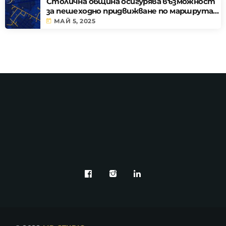
Столична община осигурява възможност
за пешеходно придвижване по маршрута
на LUNAR
today
МАЙ 5, 2025