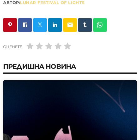
АВТОР:
LUNAR FESTIVAL OF LIGHTS
email
ОЦЕНЕТЕ
ПРЕДИШНА НОВИНА