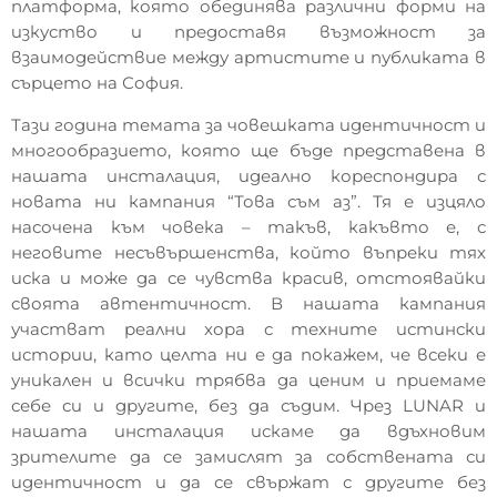
платформа, която обединява различни форми на
площади ще бъдат
изкуство и предоставя възможност за
преобразени по време LUNAR
взаимодействие между артистите и публиката в
сърцето на София.
Тази година темата за човешката идентичност и
многообразието, която ще бъде представена в
нашата инсталация, идеално кореспондира с
новата ни кампания “Това съм аз”. Тя е изцяло
насочена към човека – такъв, какъвто е, с
неговите несъвършенства, който въпреки тях
иска и може да се чувства красив, отстоявайки
своята автентичност. В нашата кампания
участват реални хора с техните истински
истории, като целта ни е да покажем, че всеки е
уникален и всички трябва да ценим и приемаме
себе си и другите, без да съдим. Чрез LUNAR и
нашата инсталация искаме да вдъхновим
зрителите да се замислят за собствената си
идентичност и да се свържат с другите без