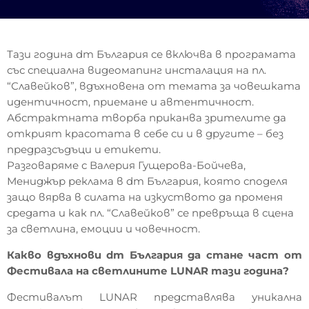
ценности върху фасадата на
today
АПРИЛ 29, 2025
Националната библиотека
MOST UPVOTED
Тази година dm България се включва в програмата
със специална видеомапинг инсталация на пл.
today
АПРИЛ 18, 2022
“Славейков”, вдъхновена от темата за човешката
идентичност, приемане и автентичност.
Абстрактната творба приканва зрителите да
открият красотата в себе си и в другите – без
предразсъдъци и етикети.
Разговаряме с Валерия Гущерова-Бойчева,
Мениджър реклама в dm България, която споделя
защо вярва в силата на изкуството да променя
средата и как пл. “Славейков” се превръща в сцена
за светлина, емоции и човечност.
Какво вдъхнови dm България да стане част от
LUNAR FESTIVAL OF LIGHTS
НОВИНИ
Фестивала на светлините LUNAR тази година?
Тринадесет емблематични
Фестивалът LUNAR представлява уникална
столични сгради, паркове и