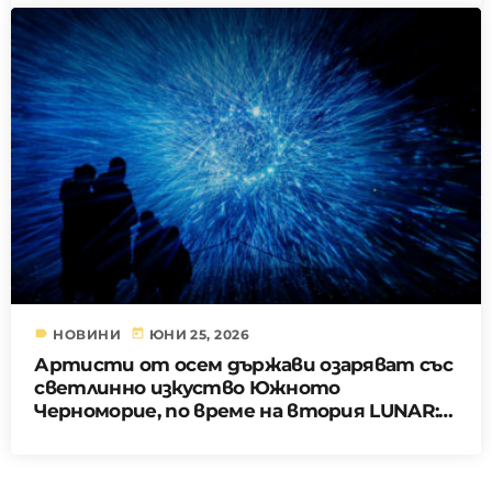
label
today
НОВИНИ
ЮНИ 25, 2026
Артисти от осем държави озаряват със
светлинно изкуство Южното
Черноморие, по време на втория LUNAR:
“Море от светлини”