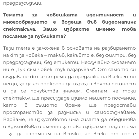
предразсъдъци.
Темата за човешката идентичност и
многообразието е водеща във видеомапинг
спектакъла. Защо избрахте именно това
послание за публиката?
Тази тема е заложена в основата на разбирането
на dm за човека – такъв, какъвто е, без филтри, без
предразсъдъци, без етикети. Неслучайно слоганът
ни е „Тук съм човек, тук пазарувам“. От самото си
създаване dm се стреми да предложи на всекиго по
нещо, за да го подкрепи да изрази своята същност
и да се почувства значим. Смятам, че този
спектакъл ще пресъздаде изцяло нашето послание,
като в същото време ще предостави
пространство за размисъл и самоосъзнаване.
Вярваме, че изкуството има силата да обединява
и вдъхновява и именно затова избрахме тази тема
– за да напомним на всички, че всеки от нас е