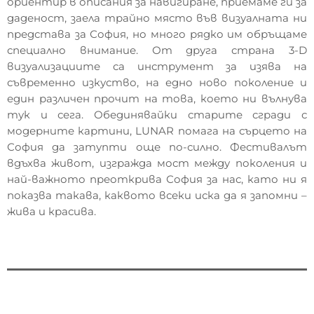
ориентир в описания за навигиране, приемаме ги за
даденост, заела трайно място във визуалната ни
представа за София, но много рядко им обръщаме
специално внимание. От друга страна 3-D
визуализациите са инструмент за изява на
съвременно изкуство, на едно ново поколение и
един различен прочит на това, което ни вълнува
тук и сега. Обединявайки старите сгради с
модерните картини, LUNAR помага на сърцето на
София да затупти още по-силно. Фестивалът
вдъхва живот, изгражда мост между поколения и
най-важното преоткрива София за нас, като ни я
показва такава, каквото всеки иска да я запомни –
жива и красива.