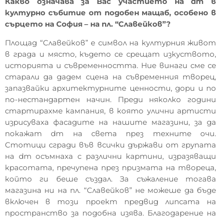
Какво означава за Вас участието на dm в
културно събитие от подобен мащаб, особено в
сърцето на София – на пл. “Славейков”?
Площад “Славейков” е символ на културния живот
в града и място, където се срещат изкуството,
историята и съвременността. Ние винаги сме се
старали да дадем сцена на съвременния творец,
запазвайки архитектурните ценности, дори и по
по-нестандартен начин. Преди няколко години
стартирахме кампания, в която улични артисти
изрисуваха фасадите на нашите магазини, за да
покажат dm на света през техните очи.
Стотици сгради във всички държави от групата
на dm осъмнаха с различни картини, изразяващи
красотата, пречупена през призмата на твореца,
който ги беше създал. За съжаление тогава
магазина ни на пл. “Славейков” не можеше да бъде
включен в този проект предвид липсата на
пространство за подобна изява. Благодарение на