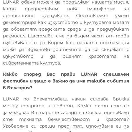
LUNAR обаче можем да продължим нашата мисия,
като предоставим нова платформа за
артистично изразяване. Фестивалът умело
демонстрира как изкуството и културата могат
да обогатят градската среда и да предизвикат
размисъл. Щастливи сме да бъдем част от това
изживяване и да видим как нашата инсталация
може да вдъхнови зрителите да се свържат с
изкуството и да оценят красотата на
съвременната култура.
Какво според Вас прави LUNAR специален
фестивал и защо е важно да има такива събития
в България?
LUNAR по впечатляващ начин създава връзка
между старото и новото. Колко пъти сте се
заглеждали в старите сгради на София, оценявали
сте тяхната величественост и красота?
Уговаряме си срещи пред тях, използваме ги за