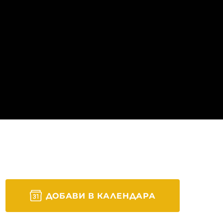
и столични сгради,
дат преобразени по
ДОБАВИ В КАЛЕНДАРА