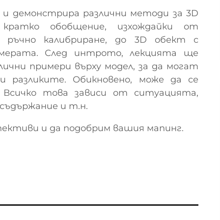
е и демонстрира различни методи за 3D
ратко обобщение, изхождайки от
с ръчно калибриране, до 3D обект с
мерата. След интрото, лекцията ще
лични примери върху модел, за да могат
и разликите. Обикновено, може да се
 Всичко това зависи от ситуацията,
 съдържание и т.н.
спективи и да подобрим вашия мапинг.