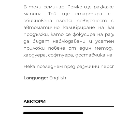
В този семинар, Ремко ще разкаж
мапинг.
Той ще стартира с к
обикновена плоска повърхност 
автоматично калибриране на ка
продължи, като се фокусира на раз
да бъдат наблюдавани и усетен
приложи повече от един метод.
хардуера, софтуера, доставчика на
Нека погледнем през различни пер
Language:
English
ЛЕКТОРИ