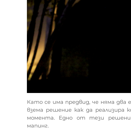
Като се има предвид, че няма два е
взема решение как да реализира 
момента. Едно от тези решени
мапинг.