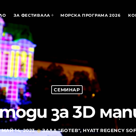
ЛО
ЗА ФЕСТИВАЛА
МОРСКА ПРОГРАМА 2026
КО
MOST UPVOTED
today
АПРИЛ 18, 2022
СЕМИНАР
тоди за 3D мап
МАЙ 14, 2023
ЗАЛА "БОТЕВ", HYATT REGENCY SOF
my_location