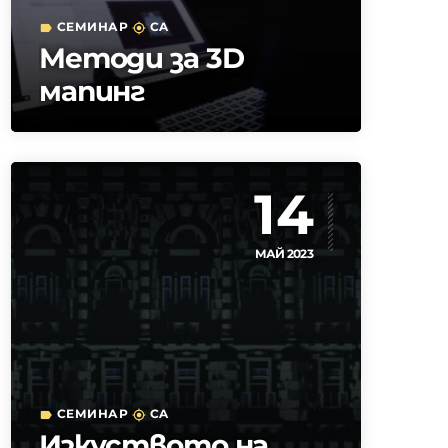
СЕМИНАР
CA
label
my_location
Методи за 3D
мапинг
14
МАЙ 2023
СЕМИНАР
CA
label
my_location
Изкуството на