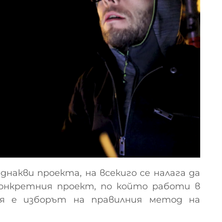
днакви проекта, на всекиго се налага да
конкретния проект, по който работи в
я е изборът на правилния метод на