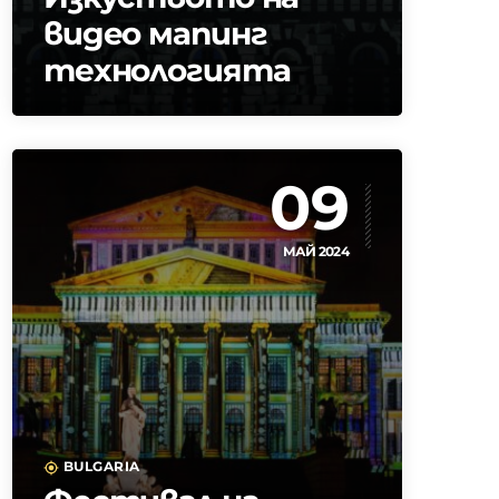
видео мапинг
технологията
09
МАЙ 2024
BULGARIA
my_location