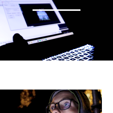
LUNAR FESTIVAL OF LIGHTS
НОВИНИ
Тринадесет емблематичн
паркове и площади ще бъ
време LUNAR