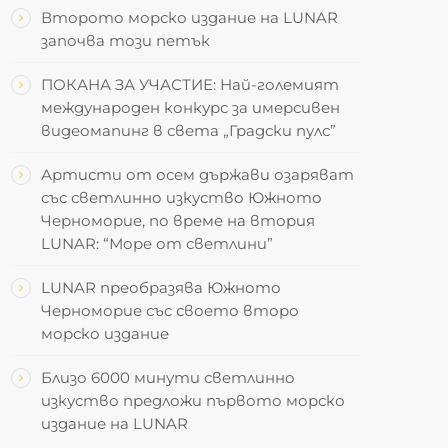
Второто морско издание на LUNAR
започва този петък
ПОКАНА ЗА УЧАСТИЕ: Най-големият
международен конкурс за имерсивен
видеомапинг в света „Градски пулс”
Артисти от осем държави озаряват
със светлинно изкуство Южното
Черноморие, по време на втория
LUNAR: “Море от светлини”
LUNAR преобразява Южното
Черноморие със своето второ
морско издание
Близо 6000 минути светлинно
изкуство предложи първото морско
издание на LUNAR