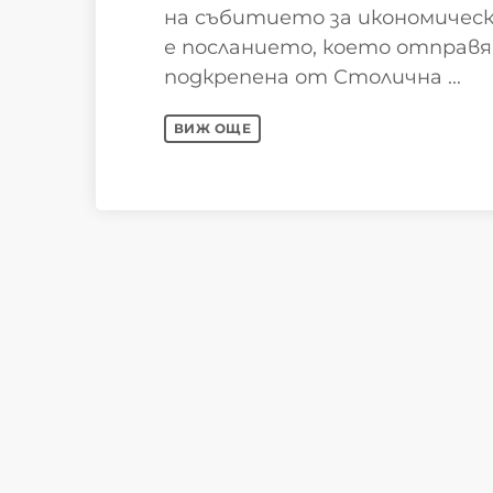
на събитието за икономичес
е посланието, което отправ
подкрепена от Столична ...
ВИЖ ОЩЕ