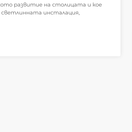
кото развитие на столицата и кое
я светлинната инсталация,