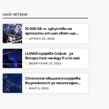
НАЙ-ЧЕТЕНИ
10 000 кв. м. изкуство на
артисти от цял свят ще
преобразят София, по време
АПРИЛ 23, 2025
today
на Фестивала на светлините
LUNAR
LUNAR озарява София за
втори път между 11 и 14 май
ФЕВРУАРИ 27, 2023
today
Столична община осигурява
възможност за пешеходно
придвижване по маршрута на
МАЙ 5, 2025
today
LUNAR