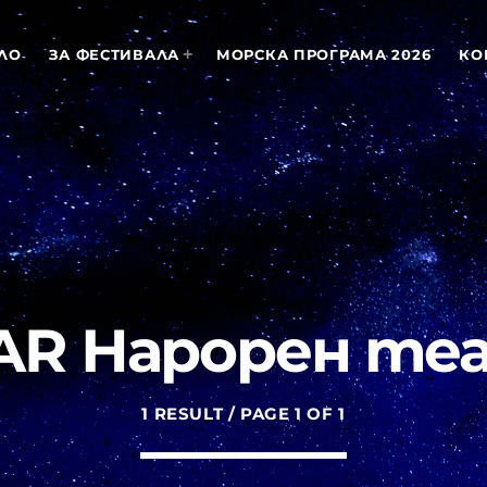
ЛО
ЗА ФЕСТИВАЛА
МОРСКА ПРОГРАМА 2026
КО
MOST UPVOTED
today
АПРИЛ 18, 2022
AR Нарорен те
1 RESULT / PAGE 1 OF 1