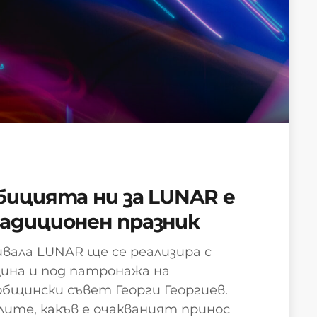
мбицията ни за LUNAR е
радиционен празник
ала LUNAR ще се реализира с
ина и под патронажа на
бщински съвет Георги Георгиев.
ите, какъв е очакваният принос