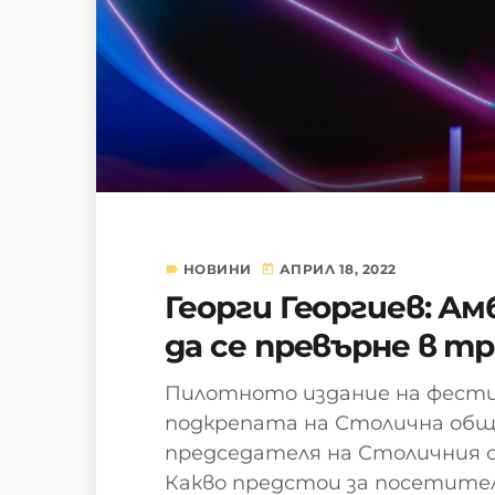
НОВИНИ
АПРИЛ 18, 2022
label
today
Георги Георгиев: А
да се превърне в т
Пилотното издание на фестив
подкрепата на Столична общ
председателя на Столичния о
Какво предстои за посетител