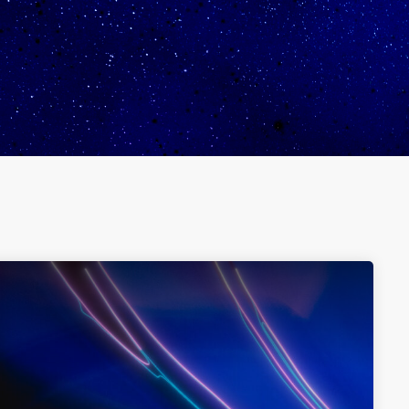
LUNAR FESTIVAL OF LIGHTS
НОВИНИ
Тринадесет емблематичн
паркове и площади ще бъ
време LUNAR